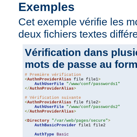
Exemples
Cet exemple vérifie les 
deux fichiers textes différ
Vérification dans plusi
mots de passe au form
# Première vérification
<
AuthnProviderAlias
 file file1
>
AuthUserFile
"/www/conf/passwords1"
</
AuthnProviderAlias
>
# Vérification suivante
<
AuthnProviderAlias
 file file2
>
AuthUserFile
"/www/conf/passwords2"
</
AuthnProviderAlias
>
<
Directory
"/var/web/pages/secure"
>
AuthBasicProvider
 file1 file2

AuthType
Basic