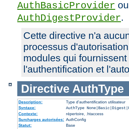
ou
AuthBasicProvider
.
AuthDigestProvider
Cette directive n'a aucun
processus d'autorisatio
modules qui fournissent 
l'authentification et l'aut
Directive
AuthType
Description:
Type d'authentification utilisateur
Syntaxe:
AuthType None|Basic|Digest|
Contexte:
répertoire, .htaccess
Surcharges autorisées:
AuthConfig
Statut:
Base