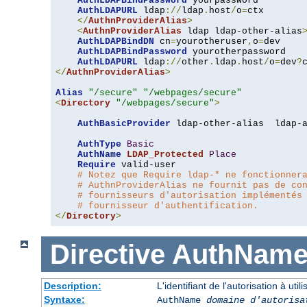
AuthLDAPBindPassword
 yourpassword

AuthLDAPURL
 ldap
://
ldap
.
host
/
o
=
ctx

</
AuthnProviderAlias
>
<
AuthnProviderAlias
 ldap ldap-other-alias
AuthLDAPBindDN
 cn
=
yourotheruser
,
o
=
dev

AuthLDAPBindPassword
 yourotherpassword

AuthLDAPURL
 ldap
://
other
.
ldap
.
host
/
o
=
dev
?
</
AuthnProviderAlias
>
Alias
"/secure"
"/webpages/secure"
<
Directory
"/webpages/secure"
>
AuthBasicProvider
 ldap-other-alias  ldap-a
AuthType
Basic
AuthName
LDAP_Protected
Place
Require
 valid-user

# Notez que Require ldap-* ne fonctionner
# AuthnProviderAlias ne fournit pas de co
# fournisseurs d'autorisation implémentés
# fournisseur d'authentification.
</
Directory
>
Directive
AuthNam
Description:
L'identifiant de l'autorisation à uti
Syntaxe:
AuthName
domaine d'autorisa