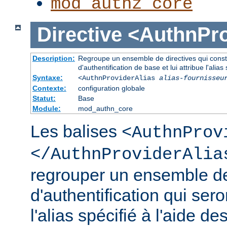
mod_authz_core
Directive
<AuthnPro
Description:
Regroupe un ensemble de directives qui consti
d'authentification de base et lui attribue l'alias 
Syntaxe:
<AuthnProviderAlias
alias-fournisseu
Contexte:
configuration globale
Statut:
Base
Module:
mod_authn_core
Les balises
<AuthnProv
</AuthnProviderAlia
regrouper un ensemble de
d'authentification qui ser
l'alias spécifié à l'aide de