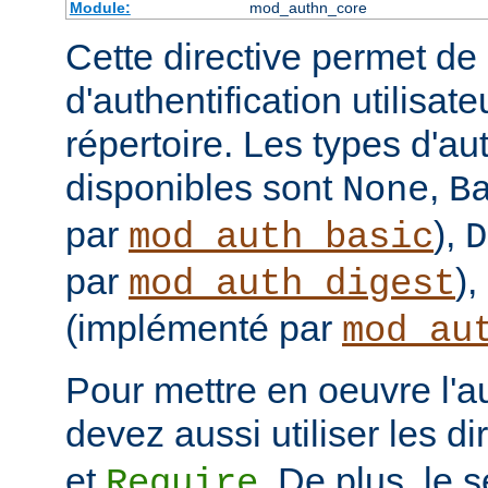
Module:
mod_authn_core
Cette directive permet de d
d'authentification utilisat
répertoire. Les types d'aut
disponibles sont
,
None
B
par
),
mod_auth_basic
D
par
),
mod_auth_digest
(implémenté par
mod_au
Pour mettre en oeuvre l'au
devez aussi utiliser les d
et
. De plus, le 
Require