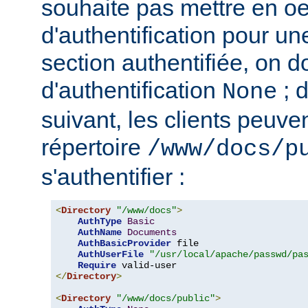
souhaite pas mettre en o
d'authentification pour u
section authentifiée, on doi
d'authentification
; 
None
suivant, les clients peuv
répertoire
/www/docs/p
s'authentifier :
<
Directory
"/www/docs"
>
AuthType
Basic
AuthName
Documents
AuthBasicProvider
 file

AuthUserFile
"/usr/local/apache/passwd/pa
Require
</
Directory
>
<
Directory
"/www/docs/public"
>