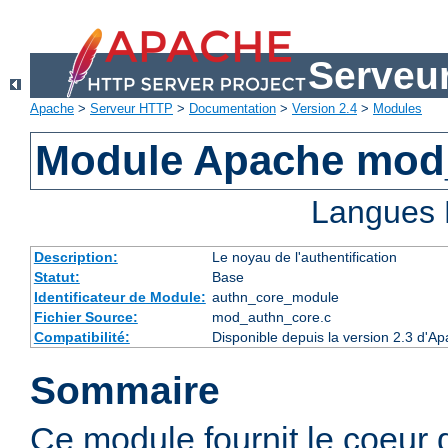
Serveu
Apache
>
Serveur HTTP
>
Documentation
>
Version 2.4
>
Modules
Module Apache mod
Langues 
Description:
Le noyau de l'authentification
Statut:
Base
Identificateur de Module:
authn_core_module
Fichier Source:
mod_authn_core.c
Compatibilité:
Disponible depuis la version 2.3 d'A
Sommaire
Ce module fournit le coeur 