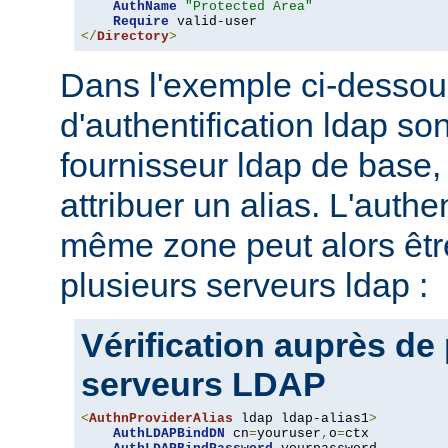
AuthName
"Protected Area"
Require
</
Directory
>
Dans l'exemple ci-dessou
d'authentification ldap son
fournisseur ldap de base, 
attribuer un alias. L'authe
même zone peut alors être
plusieurs serveurs ldap :
Vérification auprès de
serveurs LDAP
<
AuthnProviderAlias
 ldap ldap-alias1
>
AuthLDAPBindDN
 cn
=
youruser
,
o
=
ctx
