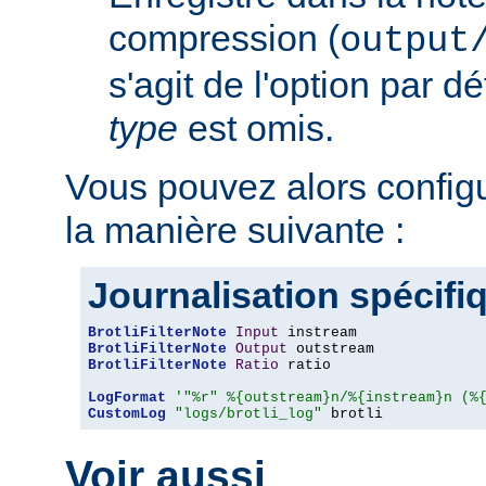
compression (
output
s'agit de l'option par d
type
est omis.
Vous pouvez alors config
la manière suivante :
Journalisation spécifi
BrotliFilterNote
Input
BrotliFilterNote
Output
BrotliFilterNote
Ratio
 ratio

LogFormat
'"%r" %{outstream}n/%{instream}n (%
CustomLog
"logs/brotli_log"
 brotli
Voir aussi