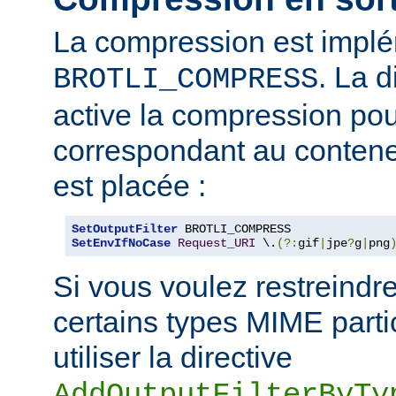
La compression est impl
. La d
BROTLI_COMPRESS
active la compression po
correspondant au contene
est placée :
SetOutputFilter
SetEnvIfNoCase
Request_URI
 \.
(?:
gif
|
jpe
?
g
|
png
Si vous voulez restreindr
certains types MIME parti
utiliser la directive
AddOutputFilterByTy