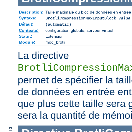
Description:
Taille maximale du bloc de données en entrée
Syntaxe:
BrotliCompressionMaxInputBlock
value
Défaut:
(automatic)
Contexte:
configuration globale, serveur virtuel
Statut:
Extension
Module:
mod_brotli
La directive
BrotliCompressionMa
permet de spécifier la tai
de données en entrée ent
que plus cette taille sera
sera la quantité de mém