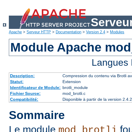
Serveu
Apache
>
Serveur HTTP
>
Documentation
>
Version 2.4
>
Modules
Module Apache mod_
Langues 
Description:
Compression du contenu via Brotli ava
Statut:
Extension
Identificateur de Module:
brotli_module
Fichier Source:
mod_brotli.c
Compatibilité:
Disponible à partir de la version 2.
Sommaire
Le module
fou
mod_brotli