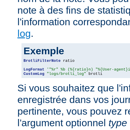
note à des fins de statist
l'information corresponda
log
.
Exemple
BrotliFilterNote
 ratio

LogFormat
'"%r" %b (%{ratio}n) "%{User-agent}
CustomLog
"logs/brotli_log"
 brotli
Si vous souhaitez que l'i
enregistrée dans vos jour
pertinente, vous pouvez 
l'argument optionnel
type