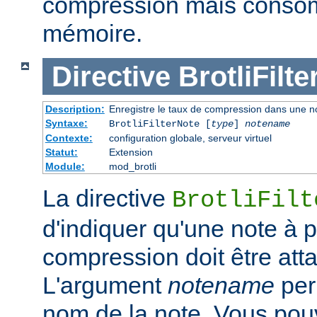
compression mais conso
mémoire.
Directive
BrotliFilt
Description:
Enregistre le taux de compression dans une not
Syntaxe:
BrotliFilterNote [
type
]
notename
Contexte:
configuration globale, serveur virtuel
Statut:
Extension
Module:
mod_brotli
La directive
BrotliFilt
d'indiquer qu'une note à 
compression doit être att
L'argument
notename
per
nom de la note. Vous pouv