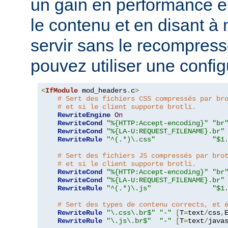
un gain en performance 
le contenu et en disant à 
servir sans le recompress
pouvez utiliser une configu
<
IfModule
 mod_headers
.
c
>
# Sert des fichiers CSS compressés par br
# et si le client supporte brotli.
RewriteEngine
On
RewriteCond
"%{HTTP:Accept-encoding}"
"br
RewriteCond
"%{LA-U:REQUEST_FILENAME}.br"
RewriteRule
"^(.*)\.css"
"$1
# Sert des fichiers JS compressés par bro
# et si le client supporte brotli.
RewriteCond
"%{HTTP:Accept-encoding}"
"br
RewriteCond
"%{LA-U:REQUEST_FILENAME}.br"
RewriteRule
"^(.*)\.js"
"$1
# Sert des types de contenu corrects, et 
RewriteRule
"\.css\.br$"
"-"
[
T
=
text
/
css
,
RewriteRule
"\.js\.br$"
"-"
[
T
=
text
/
java