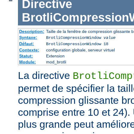
Directive
BrotliCompressio
Description:
Taille de la fenêtre de compression glissante br
Syntaxe:
BrotliCompressionWindow
value
Défaut:
BrotliCompressionWindow 18
Contexte:
configuration globale, serveur virtuel
Statut:
Extension
Module:
mod_brotli
La directive
BrotliComp
permet de spécifier la tail
compression glissante bro
comprise entre 10 et 24). 
plus grande peut améliorer