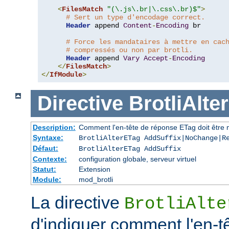
<
FilesMatch
"(\.js\.br|\.css\.br)$"
>
# Sert un type d'encodage correct.
Header
 append 
Content
-
Encoding
 br

# Force les mandataires à mettre en cac
# compressés ou non par brotli.
Header
 append 
Vary
Accept
-
Encoding
</
FilesMatch
>
</
IfModule
>
Directive
BrotliAlte
Description:
Comment l'en-tête de réponse ETag doit être 
Syntaxe:
BrotliAlterETag AddSuffix|NoChange|R
Défaut:
BrotliAlterETag AddSuffix
Contexte:
configuration globale, serveur virtuel
Statut:
Extension
Module:
mod_brotli
La directive
BrotliAlte
d'indiquer comment l'en-tê