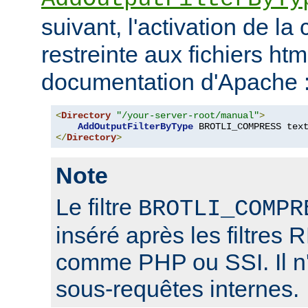
suivant, l'activation de l
restreinte aux fichiers htm
documentation d'Apache 
<
Directory
"/your-server-root/manual"
>
AddOutputFilterByType
 BROTLI_COMPRESS tex
</
Directory
>
Note
Le filtre
BROTLI_COMPR
inséré après les filtr
comme PHP ou SSI. Il n'
sous-requêtes internes.