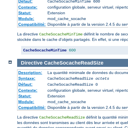
Défaut:
CacheSocacheMinTime 600
Contexte:
configuration globale, serveur virtuel, répert
Statut:
Extension
Module:
mod_cache_socache
Compatibilité:
Disponible à partir de la version 2.4.5 du 
La directive
définit le nombre de sec
CacheSocacheMinTime
stockée dans le cache d'objets partagés. En effet, si une rép
CacheSocacheMinTime
600
Directive
CacheSocacheReadSize
Description:
La quantité minimale de données du document
Syntaxe:
CacheSocacheReadSize
octets
Défaut:
CacheSocacheReadSize 0
Contexte:
configuration globale, serveur virtuel, répert
Statut:
Extension
Module:
mod_cache_socache
Compatibilité:
Disponible à partir de la version 2.4.5 du 
La directive
définit la quantité mini
CacheSocacheReadSize
les données sont transmises au client dès leur arrivée et quell
quantité de données correspondante avant envoi au client. 