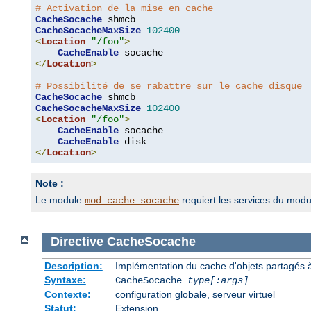
# Activation de la mise en cache
CacheSocache
CacheSocacheMaxSize
102400
<
Location
"/foo"
>
CacheEnable
</
Location
>
# Possibilité de se rabattre sur le cache disque
CacheSocache
CacheSocacheMaxSize
102400
<
Location
"/foo"
>
CacheEnable
 socache

CacheEnable
</
Location
>
Note :
Le module
requiert les services du mod
mod_cache_socache
Directive
CacheSocache
Description:
Implémentation du cache d'objets partagés à 
Syntaxe:
CacheSocache
type[:args]
Contexte:
configuration globale, serveur virtuel
Statut:
Extension