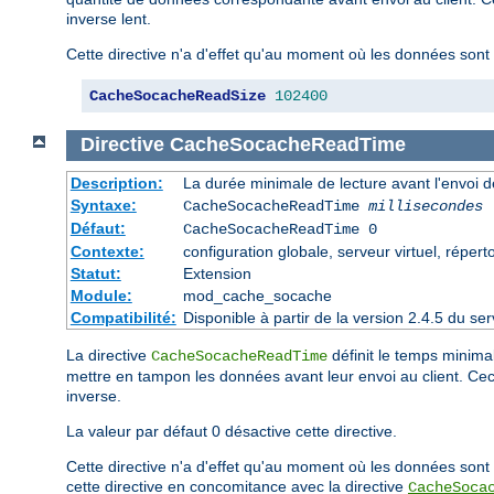
inverse lent.
Cette directive n'a d'effet qu'au moment où les données sont 
CacheSocacheReadSize
102400
Directive
CacheSocacheReadTime
Description:
La durée minimale de lecture avant l'envoi 
Syntaxe:
CacheSocacheReadTime
millisecondes
Défaut:
CacheSocacheReadTime 0
Contexte:
configuration globale, serveur virtuel, répert
Statut:
Extension
Module:
mod_cache_socache
Compatibilité:
Disponible à partir de la version 2.4.5 du 
La directive
définit le temps minimal
CacheSocacheReadTime
mettre en tampon les données avant leur envoi au client. C
inverse.
La valeur par défaut 0 désactive cette directive.
Cette directive n'a d'effet qu'au moment où les données sont 
cette directive en concomitance avec la directive
CacheSoca