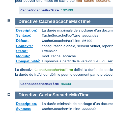
pour pouvoir être mises en cache par
.
mod_cache_socache
CacheSocacheMaxSize
102400
Directive
CacheSocacheMaxTime
Description:
La durée maximale de stockage d'un docume
Syntaxe:
CacheSocacheMaxTime
secondes
Défaut:
CacheSocacheMaxTime 86400
Contexte:
configuration globale, serveur virtuel, répert
Statut:
Extension
Module:
mod_cache_socache
Compatibilité:
Disponible à partir de la version 2.4.5 du 
La directive
définit la durée de stoc
CacheSocacheMaxTime
la durée de fraîcheur définie pour le document par le protoc
CacheSocacheMaxTime
86400
Directive
CacheSocacheMinTime
Description:
La durée minimale de stockage d'un docume
Syntaxe:
CacheSocacheMinTime
seconds