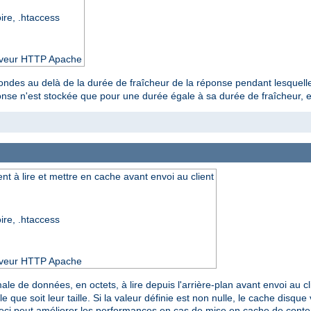
oire, .htaccess
serveur HTTP Apache
ondes au delà de la durée de fraîcheur de la réponse pendant lesquelle
onse n'est stockée que pour une durée égale à sa durée de fraîcheur, ell
 à lire et mettre en cache avant envoi au client
oire, .htaccess
serveur HTTP Apache
male de données, en octets, à lire depuis l'arrière-plan avant envoi au cl
e que soit leur taille. Si la valeur définie est non nulle, le cache disq
Ceci peut améliorer les performances en cas de mise en cache de con