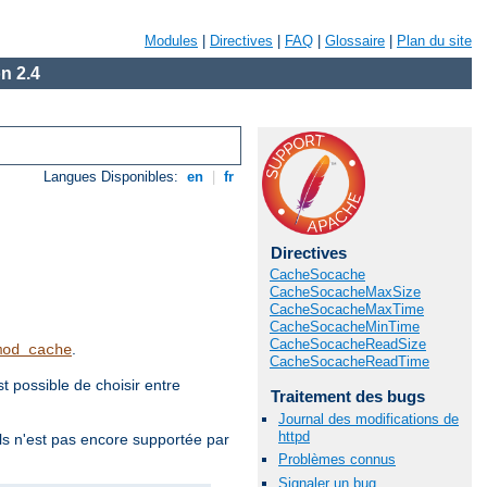
Modules
|
Directives
|
FAQ
|
Glossaire
|
Plan du site
n 2.4
Langues Disponibles:
en
|
fr
Directives
CacheSocache
CacheSocacheMaxSize
CacheSocacheMaxTime
CacheSocacheMinTime
CacheSocacheReadSize
.
mod_cache
CacheSocacheReadTime
 possible de choisir entre
Traitement des bugs
Journal des modifications de
httpd
ls n'est pas encore supportée par
Problèmes connus
Signaler un bug