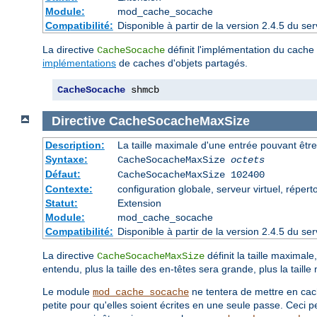
Module:
mod_cache_socache
Compatibilité:
Disponible à partir de la version 2.4.5 du 
La directive
définit l'implémentation du cache d
CacheSocache
implémentations
de caches d'objets partagés.
CacheSocache
 shmcb
Directive
CacheSocacheMaxSize
Description:
La taille maximale d'une entrée pouvant êtr
Syntaxe:
CacheSocacheMaxSize
octets
Défaut:
CacheSocacheMaxSize 102400
Contexte:
configuration globale, serveur virtuel, répert
Statut:
Extension
Module:
mod_cache_socache
Compatibilité:
Disponible à partir de la version 2.4.5 du 
La directive
définit la taille maxima
CacheSocacheMaxSize
entendu, plus la taille des en-têtes sera grande, plus la tail
Le module
ne tentera de mettre en cach
mod_cache_socache
petite pour qu'elles soient écrites en une seule passe. Ceci