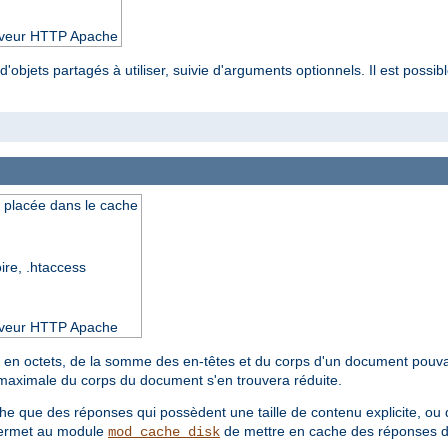
serveur HTTP Apache
'objets partagés à utiliser, suivie d'arguments optionnels. Il est possibl
e placée dans le cache
oire, .htaccess
serveur HTTP Apache
le, en octets, de la somme des en-têtes et du corps d'un document pouva
le maximale du corps du document s'en trouvera réduite.
e que des réponses qui possèdent une taille de contenu explicite, ou d
 permet au module
de mettre en cache des réponses don
mod_cache_disk