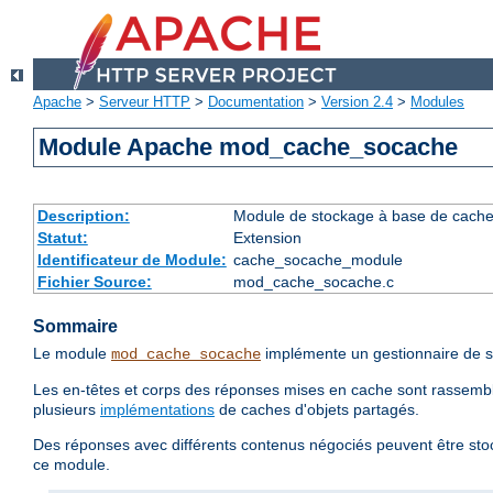
Apache
>
Serveur HTTP
>
Documentation
>
Version 2.4
>
Modules
Module Apache mod_cache_socache
Description:
Module de stockage à base de cache d
Statut:
Extension
Identificateur de Module:
cache_socache_module
Fichier Source:
mod_cache_socache.c
Sommaire
Le module
implémente un gestionnaire de s
mod_cache_socache
Les en-têtes et corps des réponses mises en cache sont rassemblé
plusieurs
implémentations
de caches d'objets partagés.
Des réponses avec différents contenus négociés peuvent être sto
ce module.