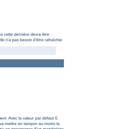
s cette dernière devra être
e n'a pas besoin d'être rafraîchie.
ient. Avec la valeur par défaut 0,
ue va mettre en tampon au moins la
tenu en provenance d'un mandataire