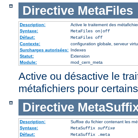
Directive
MetaFiles
Description:
Active le traitement des métafich
Syntaxe:
MetaFiles on|off
Défaut:
MetaFiles off
Contexte:
configuration globale, serveur virtu
Surcharges autorisées:
Indexes
Statut:
Extension
Module:
mod_cern_meta
Active ou désactive le tra
métafichiers pour certains
Directive
MetaSuffi
Description:
Suffixe du fichier contenant les m
Syntaxe:
MetaSuffix
suffixe
Défaut:
MetaSuffix .meta