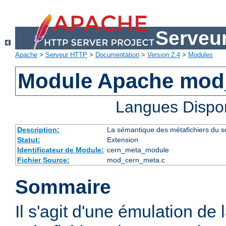
Serveu
Apache
>
Serveur HTTP
>
Documentation
>
Version 2.4
>
Modules
Module Apache mod
Langues Dispo
Description:
La sémantique des métafichiers du 
Statut:
Extension
Identificateur de Module:
cern_meta_module
Fichier Source:
mod_cern_meta.c
Sommaire
Il s'agit d'une émulation de