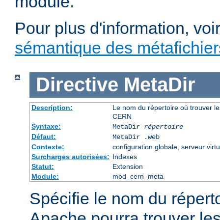
module.
Pour plus d'information, voi
sémantique des métafichi
Directive
MetaDir
Description:
Le nom du répertoire où trouver le
CERN
Syntaxe:
MetaDir
répertoire
Défaut:
MetaDir .web
Contexte:
configuration globale, serveur virtu
Surcharges autorisées:
Indexes
Statut:
Extension
Module:
mod_cern_meta
Spécifie le nom du répert
Apache pourra trouver les