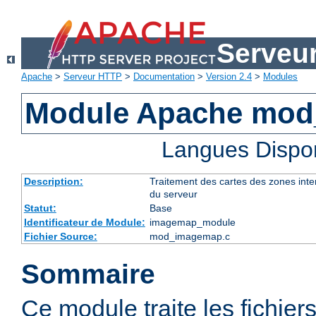
Serveu
Apache
>
Serveur HTTP
>
Documentation
>
Version 2.4
>
Modules
Module Apache mo
Langues Dispo
Description:
Traitement des cartes des zones int
du serveur
Statut:
Base
Identificateur de Module:
imagemap_module
Fichier Source:
mod_imagemap.c
Sommaire
Ce module traite les fichier