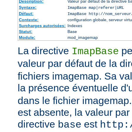
Description:
Valeur par défaut de la directive
b
Syntaxe:
ImapBase map|referer|
URL
Défaut:
ImapBase http://nom_serveur
Contexte:
configuration globale, serveur virtu
Surcharges autorisées:
Indexes
Statut:
Base
Module:
mod_imagemap
La directive
per
ImapBase
valeur par défaut de la di
fichiers imagemap. Sa val
la présence éventuelle d'
dans le fichier imagemap. 
est absente, la valeur par
directive
est
base
http: