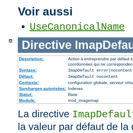
Voir aussi
UseCanonicalName
Directive
ImapDefau
Description:
Action à entreprendre par défaut 
coordonnées qui ne correspondent
Syntaxe:
ImapDefault error|nocontent
Défaut:
ImapDefault nocontent
Contexte:
configuration globale, serveur virtu
Surcharges autorisées:
Indexes
Statut:
Base
Module:
mod_imagemap
La directive
ImapDefaul
la valeur par défaut de la