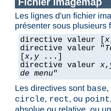
Fichier imagemap
Les lignes d'un fichier 
présenter sous plusieurs 
directive valeur [
x
directive valeur "
T
[
x
,
y
...]
directive valeur
x
,
de menu
"
Les directives sont
,
base
,
, ou
circle
rect
point
absolue ou relative, ou u