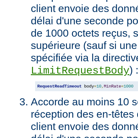
client envoie des don
délai d'une seconde p
de 1000 octets reçus, s
supérieure (sauf si une 
spécifiée via la directiv
) 
LimitRequestBody
RequestReadTimeout
 body
=
10
,
MinRate
=
1000
Accorde au moins 10 s
réception des en-têtes 
client envoie des don