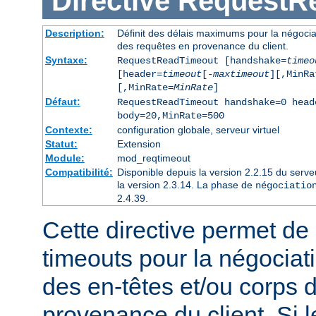
Directive
RequestR
Description:
Définit des délais maximums pour la négociat
des requêtes en provenance du client.
Syntaxe:
RequestReadTimeout [handshake=
timeo
[header=
timeout
[-
maxtimeout
][,MinRa
[,MinRate=
MinRate
]
Défaut:
RequestReadTimeout handshake=0 head
body=20,MinRate=500
Contexte:
configuration globale, serveur virtuel
Statut:
Extension
Module:
mod_reqtimeout
Compatibilité:
Disponible depuis la version 2.2.15 du serv
la version 2.3.14. La phase de
négociatio
2.4.39.
Cette directive permet de d
timeouts pour la négociat
des en-têtes et/ou corps 
provenance du client. Si l