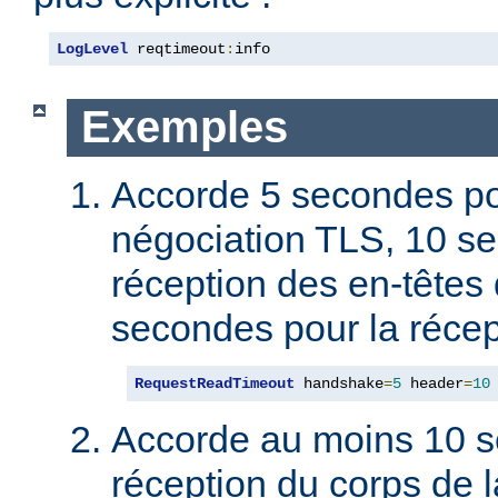
LogLevel
 reqtimeout
:
info
Exemples
Accorde 5 secondes po
négociation TLS, 10 s
réception des en-têtes 
secondes pour la récep
RequestReadTimeout
 handshake
=
5
 header
=
10
Accorde au moins 10 s
réception du corps de l