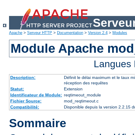
Serveu
Apache
>
Serveur HTTP
>
Documentation
>
Version 2.4
>
Modules
Module Apache mod
Langues 
Description:
Définit le délai maximum et le taux 
réception des requêtes
Statut:
Extension
Identificateur de Module:
reqtimeout_module
Fichier Source:
mod_reqtimeout.c
Compatibilité:
Disponible depuis la version 2.2.15
Sommaire