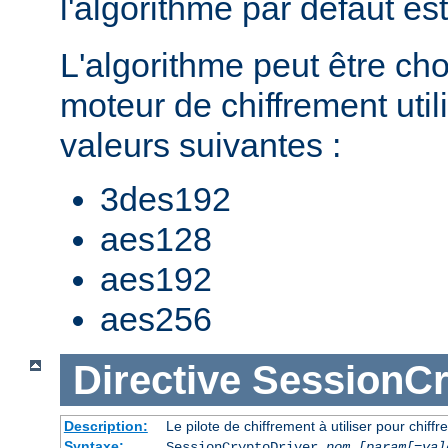
l'algorithme par défaut es
L'algorithme peut être cho
moteur de chiffrement util
valeurs suivantes :
3des192
aes128
aes192
aes256
Directive
SessionCr
Description:
Le pilote de chiffrement à utiliser pour chiffr
Syntaxe:
SessionCryptoDriver
nom
[param[=val