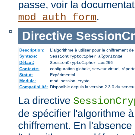
passe, voir la documenta
.
mod_auth_form
Directive
SessionCr
Description:
L'algorithme à utiliser pour le chiffrement de
Syntaxe:
SessionCryptoCipher
algorithme
Défaut:
SessionCryptoCipher aes256
Contexte:
configuration globale, serveur virtuel, répert
Statut:
Expérimental
Module:
mod_session_crypto
Compatibilité:
Disponible depuis la version 2.3.0 du serv
La directive
SessionCry
de spécifier l'algorithme à 
chiffrement. En l'absence 