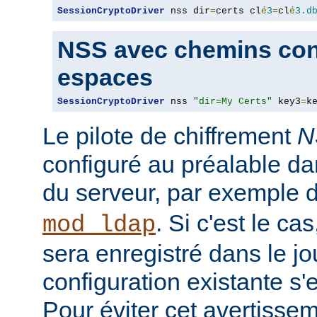
SessionCryptoDriver
 nss dir
=
certs cl
é
3
=
cl
é
3.d
NSS avec chemins con
espaces
SessionCryptoDriver
 nss 
"dir=My Certs"
 key3
=
k
Le pilote de chiffrement
N
configuré au préalable da
du serveur, par exemple 
. Si c'est le c
mod_ldap
sera enregistré dans le jou
configuration existante s'
Pour éviter cet avertisseme