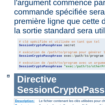
l'argument commence pa
commande spécifiée sera 
première ligne que cette 
la sortie standard sera ut
# clé spécifiée et utilisée en tant que tel
SessionCryptoPassphrase
 secret

# exécution de /path/to/program pour générer 
SessionCryptoPassphrase
 exec
:/
path
/
to
/
program

# exécution de /path/to/program avec un argum
SessionCryptoPassphrase
"exec:/path/to/otherP
Directive
SessionCryptoPass
Description:
Le fichier contenant les clés utilisées pour ch