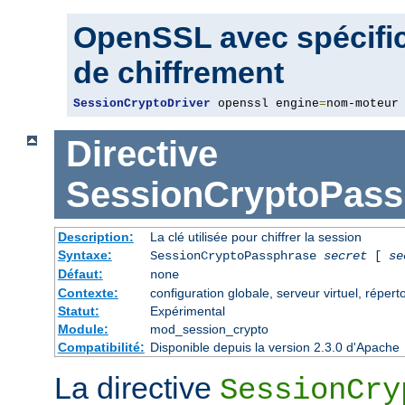
OpenSSL avec spécific
de chiffrement
SessionCryptoDriver
 openssl engine
=
nom-moteur
Directive
SessionCryptoPass
Description:
La clé utilisée pour chiffrer la session
Syntaxe:
SessionCryptoPassphrase
secret
[
se
Défaut:
none
Contexte:
configuration globale, serveur virtuel, répert
Statut:
Expérimental
Module:
mod_session_crypto
Compatibilité:
Disponible depuis la version 2.3.0 d'Apache
La directive
SessionCry