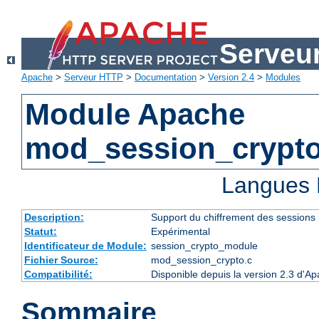
Serveu
Apache
>
Serveur HTTP
>
Documentation
>
Version 2.4
>
Modules
Module Apache
mod_session_crypt
Langues 
Description:
Support du chiffrement des sessions
Statut:
Expérimental
Identificateur de Module:
session_crypto_module
Fichier Source:
mod_session_crypto.c
Compatibilité:
Disponible depuis la version 2.3 d'A
Sommaire