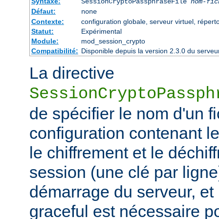
Syntaxe:
SessionCryptoPassphraseFile
nom-fic
Défaut:
none
Contexte:
configuration globale, serveur virtuel, réperto
Statut:
Expérimental
Module:
mod_session_crypto
Compatibilité:
Disponible depuis la version 2.3.0 du serv
La directive
SessionCryptoPassph
de spécifier le nom d'un f
configuration contenant les
le chiffrement et le déchif
session (une clé par ligne)
démarrage du serveur, et
graceful est nécessaire p