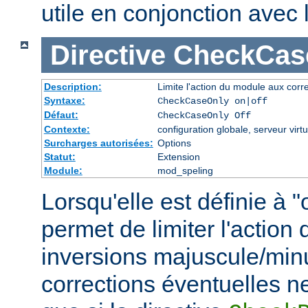
utile en conjonction avec
Directive
CheckCas
Description:
Limite l'action du module aux corr
Syntaxe:
CheckCaseOnly on|off
Défaut:
CheckCaseOnly Off
Contexte:
configuration globale, serveur virtu
Surcharges autorisées:
Options
Statut:
Extension
Module:
mod_speling
Lorsqu'elle est définie à "
permet de limiter l'actio
inversions majuscule/min
corrections éventuelles n