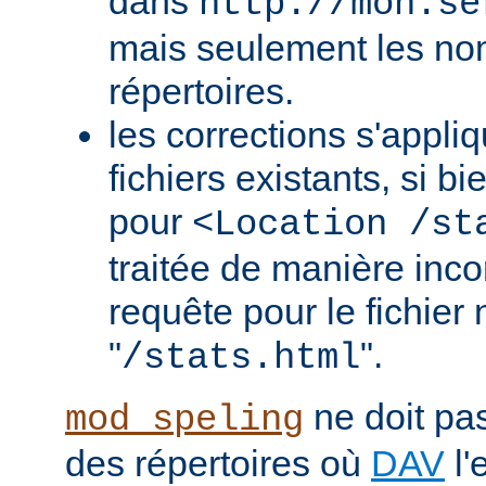
dans
http://mon.se
mais seulement les nom
répertoires.
les corrections s'appli
fichiers existants, si b
pour
<Location /st
traitée de manière in
requête pour le fichier
"
".
/stats.html
ne doit pas
mod_speling
des répertoires où
DAV
l'