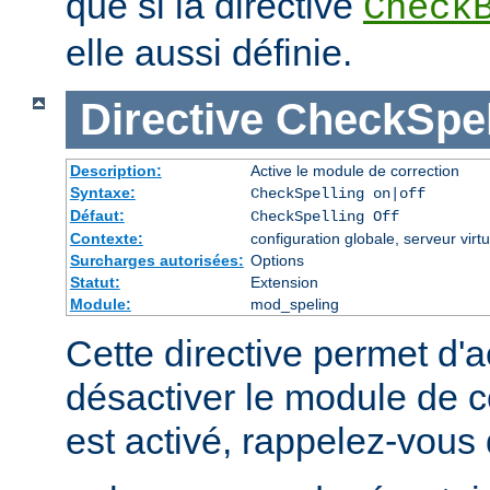
que si la directive
Check
elle aussi définie.
Directive
CheckSpel
Description:
Active le module de correction
Syntaxe:
CheckSpelling on|off
Défaut:
CheckSpelling Off
Contexte:
configuration globale, serveur virtu
Surcharges autorisées:
Options
Statut:
Extension
Module:
mod_speling
Cette directive permet d'a
désactiver le module de co
est activé, rappelez-vous 