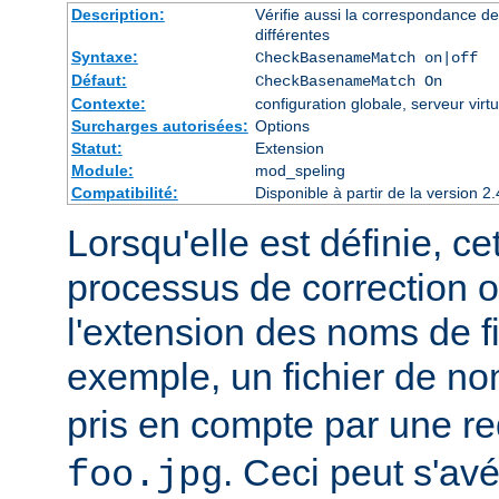
Description:
Vérifie aussi la correspondance d
différentes
Syntaxe:
CheckBasenameMatch on|off
Défaut:
CheckBasenameMatch On
Contexte:
configuration globale, serveur virtu
Surcharges autorisées:
Options
Statut:
Extension
Module:
mod_speling
Compatibilité:
Disponible à partir de la version
Lorsqu'elle est définie, ce
processus de correction 
l'extension des noms de fi
exemple, un fichier de n
pris en compte par une r
. Ceci peut s'av
foo.jpg