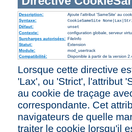
Directive
CookieSa
Description:
Ajoute l'attribut 'SameSite' au cook
Syntaxe:
CookieSameSite None|Lax|Str
Défaut:
unset
Contexte:
configuration globale, serveur virtu
Surcharges autorisées:
FileInfo
Statut:
Extension
Module:
mod_usertrack
Compatibilité:
Disponible à partir de la version
Lorsque cette directive est
'Lax', ou 'Strict', l'attribu
au cookie de traçage avec
correspondante. Cet attri
navigateurs de quelle man
traiter le cookie lorsqu'i