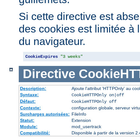
Si cette directive est abse
des cookies est limitée à 
du navigateur.
CookieExpires
"3 weeks"
Directive
CookieHT
Description:
Ajoute l'attribut 'HTTPOnly' au coo
Syntaxe:
CookieHTTPOnly on|off
Défaut:
CookieHTTPOnly off
Contexte:
configuration globale, serveur virtu
Surcharges autorisées:
FileInfo
Statut:
Extension
Module:
mod_usertrack
Compatibilité:
Disponible à partir de la version