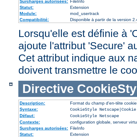
Surcharges autorisées:
FileInfo
Statut:
Extension
Module:
mod_usertrack
Compatibilité:
Disponible à partir de la version
Lorsqu'elle est définie à '
ajoute l'attribut 'Secure' 
Cet attribut indique aux n
doivent transmettre le c
Directive
CookieSty
Description:
Format du champ d'en-tête cookie
Syntaxe:
CookieStyle Netscape|Cookie
Défaut:
CookieStyle Netscape
Contexte:
configuration globale, serveur virtu
Surcharges autorisées:
FileInfo
Statut:
Extension