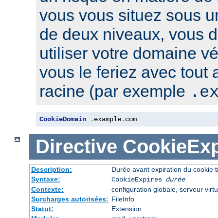
vous vous situez sous u
de deux niveaux, vous 
utiliser votre domaine v
vous le feriez avec tout
racine (par exemple
.e
CookieDomain
.
example
.
com
Directive
CookieExp
Description:
Durée avant expiration du cookie 
Syntaxe:
CookieExpires
durée
Contexte:
configuration globale, serveur virtu
Surcharges autorisées:
FileInfo
Statut:
Extension