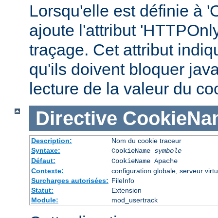
Lorsqu'elle est définie à '
ajoute l'attribut 'HTTPOnl
traçage. Cet attribut indi
qu'ils doivent bloquer jav
lecture de la valeur du co
Directive
CookieNa
Description:
Nom du cookie traceur
Syntaxe:
CookieName
symbole
Défaut:
CookieName Apache
Contexte:
configuration globale, serveur virtu
Surcharges autorisées:
FileInfo
Statut:
Extension
Module:
mod_usertrack