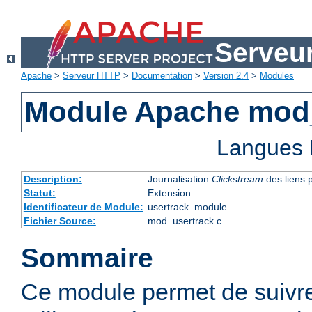
Serveu
Apache
>
Serveur HTTP
>
Documentation
>
Version 2.4
>
Modules
Module Apache mod
Langues 
Description:
Journalisation
Clickstream
des liens p
Statut:
Extension
Identificateur de Module:
usertrack_module
Fichier Source:
mod_usertrack.c
Sommaire
Ce module permet de suivre