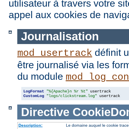
utilisateur à travers votre s
appel aux cookies de naviga
Journalisation
définit 
mod_usertrack
être journalisé via les fo
du module
mod_log_con
LogFormat
"%{Apache}n %r %t"
CustomLog
"logs/clickstream.log"
 usertrack
Directive
CookieDo
Description:
Le domaine auquel le cookie trace