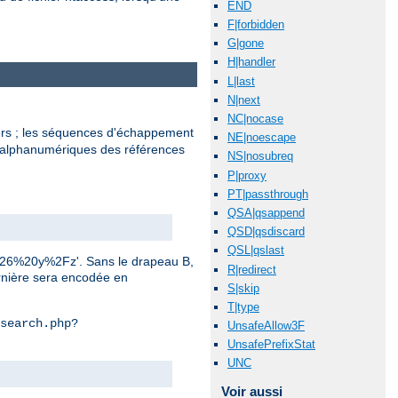
END
F|forbidden
G|gone
H|handler
L|last
N|next
NC|nocase
ers ; les séquences d'échappement
NE|noescape
n-alphanumériques des références
NS|nosubreq
P|proxy
PT|passthrough
QSA|qsappend
QSD|qsdiscard
QSL|qslast
0%26%20y%2Fz'. Sans le drapeau B,
R|redirect
ernière sera encodée en
S|skip
T|type
search.php?
UnsafeAllow3F
UnsafePrefixStat
UNC
Voir aussi