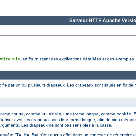
Serveur HTTP Apache Versio
, en fournissant des explications détaillées et des exemples.
writeRule
ifié par un ou plusieurs drapeaux. Les drapeaux sont situés en fin de r
]
 forme courte, comme
, ainsi qu'une forme longue, comme
. 
CO
cookie
ariser avec les drapeaux sous leur forme longue, afin de bien mémor
arguments. Les drapeaux ne sont pas sensibles à la casse.
quête (T=, H=, E=) n'ont aucun effet dans un contexte de répertoire ou