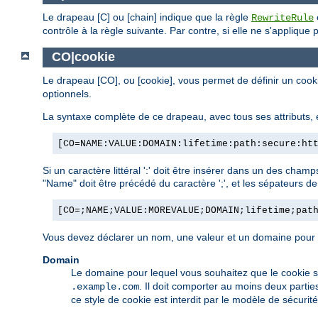
Le drapeau [C] ou [chain] indique que la règle
RewriteRule
contrôle à la règle suivante. Par contre, si elle ne s'applique
CO|cookie
Le drapeau [CO], ou [cookie], vous permet de définir un cook
optionnels.
La syntaxe complète de ce drapeau, avec tous ses attributs, e
[CO=NAME:VALUE:DOMAIN:lifetime:path:secure:ht
Si un caractère littéral ':' doit être insérer dans un des cham
"Name" doit être précédé du caractère ';', et les sépateurs d
[CO=;NAME;VALUE:MOREVALUE;DOMAIN;lifetime;pat
Vous devez déclarer un nom, une valeur et un domaine pour qu
Domain
Le domaine pour lequel vous souhaitez que le cookie 
. Il doit comporter au moins deux partie
.example.com
ce style de cookie est interdit par le modèle de sécurit