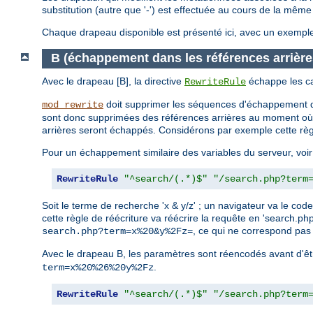
substitution (autre que '-') est effectuée au cours de la mêm
Chaque drapeau disponible est présenté ici, avec un exemple d
B (échappement dans les références arrière
Avec le drapeau [B], la directive
échappe les ca
RewriteRule
doit supprimer les séquences d'échappement d
mod_rewrite
sont donc supprimées des références arrières au moment où 
arrières seront échappés. Considérons par exemple cette règ
Pour un échappement similaire des variables du serveur, voir
RewriteRule
"^search/(.*)$"
"/search.php?term
Soit le terme de recherche 'x & y/z' ; un navigateur va le
cette règle de réécriture va réécrire la requête en 'search.
, ce qui ne correspond pas 
search.php?term=x%20&y%2Fz=
Avec le drapeau B, les paramètres sont réencodés avant d'êtr
.
term=x%20%26%20y%2Fz
RewriteRule
"^search/(.*)$"
"/search.php?term