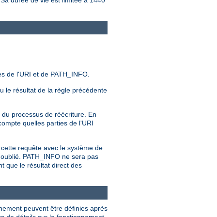
 Sa durée de vie est limitée à 1440
es de l'URI et de PATH_INFO.
ou le résultat de la règle précédente
 du processus de réécriture. En
compte quelles parties de l'URI
 cette requête avec le système de
st oublié. PATH_INFO ne sera pas
 que le résultat direct des
nnement peuvent être définies après
s de détails sur le fonctionnement