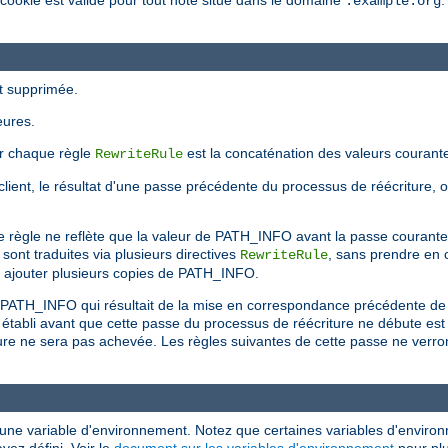
 cookie est valide pour tout hôte situé dans le domaine
.
.example.org
st supprimée.
eures.
ar chaque règle
est la concaténation des valeurs courant
RewriteRule
 le client, le résultat d'une passe précédente du processus de réécriture, 
e règle ne reflète que la valeur de PATH_INFO avant la passe courante
sont traduites via plusieurs directives
, sans prendre en 
RewriteRule
r ajouter plusieurs copies de PATH_INFO.
du PATH_INFO qui résultait de la mise en correspondance précédente de
 établi avant que cette passe du processus de réécriture ne débute e
ure ne sera pas achevée. Les règles suivantes de cette passe ne verront
 d'une variable d'environnement. Notez que certaines variables d'enviro
vez défini. Voir le
document sur les variables d'environnement
pour plu