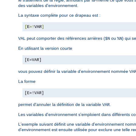
des variables d'environnement.
La syntaxe complète pour ce drapeau est :
[
E
=!
VAR
]
peut comporter des références arrières (
ou
) qui s
VAL
$N
%N
En utilisant la version courte
[E=VAR]
vous pouvez définir la variable d'environnement nommée
VA
La forme
[E=!VAR]
permet d'annuler la définition de la variable
.
VAR
Les variables d'environnement s'emploient dans différents c
L'exemple suivant définit une variable d'environnement nommé
d'environnement est ensuite utilisée pour exclure une telle r