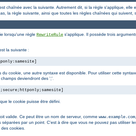
est chaînée avec la suivante. Autrement dit, si la règle s'applique, elle
 pas, la règle suivante, ainsi que toutes les règles chaînées qui suivent,
ie lorsqu'une règle
s'applique. Il possède trois argument
RewriteRule
st la suivante :
tponly:samesite]
ps du cookie, une autre syntaxe est disponible. Pour utiliser cette synt
e champs deviendront des ';'.
h;secure;httponly;samesite]
e le cookie puisse être défini.
soit valide. Ce peut être un nom de serveur, comme
www.example.com
s séparées par un point. C'est à dire que vous ne pouvez pas utiliser l
é des cookies.