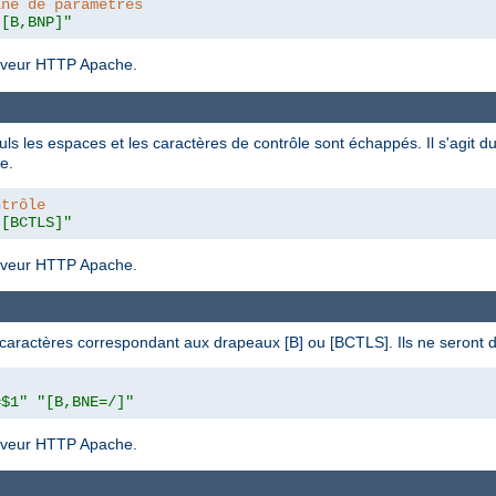
îne de paramètres
"[B,BNP]"
serveur HTTP Apache.
euls les espaces et les caractères de contrôle sont échappés. Il s'agit 
e.
ntrôle
"[BCTLS]"
serveur HTTP Apache.
de caractères correspondant aux drapeaux [B] ou [BCTLS]. Ils ne seront
=$1"
"[B,BNE=/]"
serveur HTTP Apache.