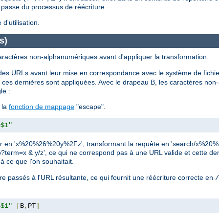
e passe du processus de réécriture.
'utilisation.
s)
ractères non-alphanumériques avant d'appliquer la transformation.
es URLs avant leur mise en correspondance avec le système de fichi
ces dernières sont appliquées. Avec le drapeau B, les caractères no
le :
 la
fonction de mappage
"escape".
=$1"
 coder en 'x%20%26%20y%2Fz', transformant la requête en 'search/x%2
php?term=x & y/z', ce qui ne correspond pas à une URL valide et cette d
à ce que l'on souhaitait.
e passés à l'URL résultante, ce qui fournit une réécriture correcte en
/
=$1"
[
B
,
PT
]