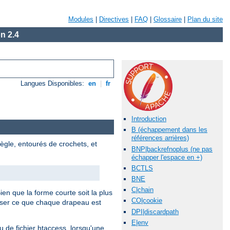
Modules
|
Directives
|
FAQ
|
Glossaire
|
Plan du site
n 2.4
Langues Disponibles:
en
|
fr
Introduction
B (échappement dans les
références arrières)
ègle, entourés de crochets, et
BNP|backrefnoplus (ne pas
échapper l'espace en +)
BCTLS
BNE
C|chain
Bien que la forme courte soit la plus
CO|cookie
iser ce que chaque drapeau est
DPI|discardpath
E|env
 de fichier htaccess, lorsqu'une