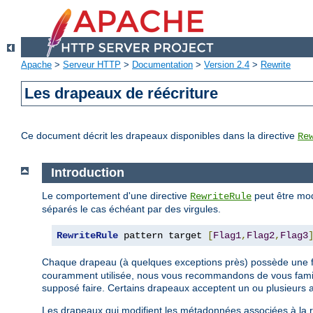
Apache
>
Serveur HTTP
>
Documentation
>
Version 2.4
>
Rewrite
Les drapeaux de réécriture
Ce document décrit les drapeaux disponibles dans la directive
Re
Introduction
Le comportement d'une directive
peut être mod
RewriteRule
séparés le cas échéant par des virgules.
RewriteRule
 pattern target 
[
Flag1
,
Flag2
,
Flag3
Chaque drapeau (à quelques exceptions près) possède une
couramment utilisée, nous vous recommandons de vous famili
supposé faire. Certains drapeaux acceptent un ou plusieurs 
Les drapeaux qui modifient les métadonnées associées à la re