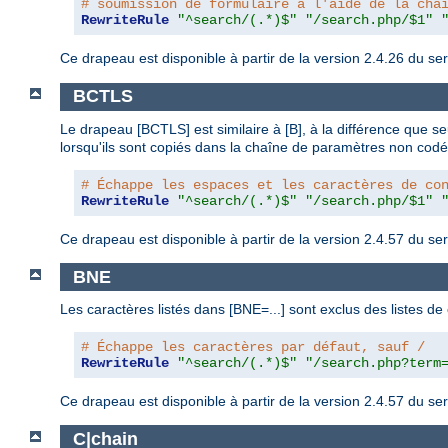
# soumission de formulaire à l'aide de la cha
RewriteRule
"^search/(.*)$"
"/search.php/$1"
Ce drapeau est disponible à partir de la version 2.4.26 du 
BCTLS
Le drapeau [BCTLS] est similaire à [B], à la différence que s
lorsqu'ils sont copiés dans la chaîne de paramètres non codé
# Échappe les espaces et les caractères de co
RewriteRule
"^search/(.*)$"
"/search.php/$1"
Ce drapeau est disponible à partir de la version 2.4.57 du 
BNE
Les caractères listés dans [BNE=...] sont exclus des listes 
# Échappe les caractères par défaut, sauf /
RewriteRule
"^search/(.*)$"
"/search.php?term
Ce drapeau est disponible à partir de la version 2.4.57 du 
C|chain