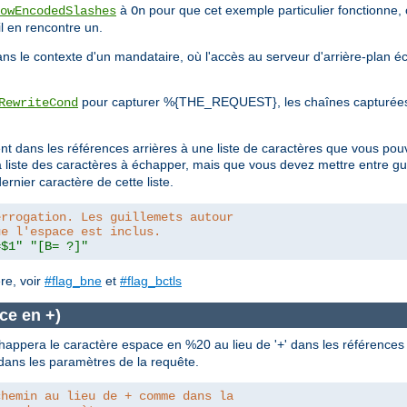
à
pour que cet exemple particulier fonctionne, 
owEncodedSlashes
On
l en rencontre un.
s le contexte d'un mandataire, où l'accès au serveur d'arrière-plan é
pour capturer %{THE_REQUEST}, les chaînes capturées 
RewriteCond
ment dans les références arrières à une liste de caractères que vous p
la liste des caractères à échapper, mais que vous devez mettre entre g
ernier caractère de cette liste.
errogation. Les guillemets autour
ue l'espace est inclus.
=$1"
"[B= ?]"
re, voir
#flag_bne
et
#flag_bctls
ce en +)
appera le caractère espace en %20 au lieu de '+' dans les références a
n dans les paramètres de la requête.
chemin au lieu de + comme dans la