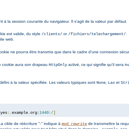
à la session courante du navigateur. Il s'agit de la valeur par défaut.
kie est valide, du style
or
.
/clients/
/fichiers/telechargement/
ite web.
cookie ne pourra être transmis que dans le cadre d'une connexion sécur
le cookie aura son drapeau
activé, ce qui signifie qu'il sera 
HttpOnly
défini à la valeur spécifiée. Les valeurs typiques sont
,
et
None
Lax
Str
:
yes
:.
example
.
org
:
1440
:/]
a cible de réécriture "-" indique à
de transmettre la requê
mod_rewrite