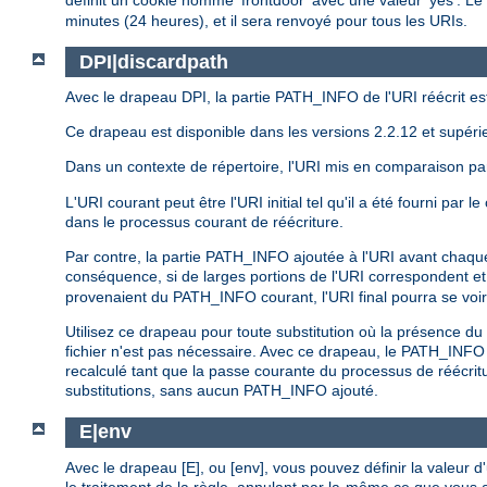
définit un cookie nommé 'frontdoor' avec une valeur 'yes'. Le
minutes (24 heures), et il sera renvoyé pour tous les URIs.
DPI|discardpath
Avec le drapeau DPI, la partie PATH_INFO de l'URI réécrit e
Ce drapeau est disponible dans les versions 2.2.12 et supéri
Dans un contexte de répertoire, l'URI mis en comparaison p
L'URI courant peut être l'URI initial tel qu'il a été fourni par
dans le processus courant de réécriture.
Par contre, la partie PATH_INFO ajoutée à l'URI avant chaqu
conséquence, si de larges portions de l'URI correspondent et 
provenaient du PATH_INFO courant, l'URI final pourra se voi
Utilisez ce drapeau pour toute substitution où la présence 
fichier n'est pas nécessaire. Avec ce drapeau, le PATH_INFO
recalculé tant que la passe courante du processus de réécrit
substitutions, sans aucun PATH_INFO ajouté.
E|env
Avec le drapeau [E], ou [env], vous pouvez définir la valeur
le traitement de la règle, annulant par la-même ce que vous a