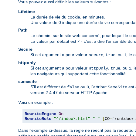
Vous pouvez aussi définir les valeurs suivantes :
Lifetime
La durée de vie du cookie, en minutes.
Une valeur de 0 indique une durée de vie correspondant 
Path
Le chemin, sur le site web concerné, pour lequel le coo
La valeur par défaut est
- c'est à dire l'ensemble du s
/
Secure
Si cet argument a pour valeur
,
, ou
, le 
secure
true
1
httponly
Si cet argument a pour valeur
,
, ou
, 
HttpOnly
true
1
les navigateurs qui supportent cette fonctionnalité.
samesite
S'il est différent de
ou
, l'attribut
est 
false
0
SameSite
version 2.4.47 du serveur HTTP Apache.
Voici un exemple :
RewriteEngine
On
RewriteRule
"^/index\.html"
"-"
[
CO
=
frontdoor
Dans l'exemple ci-dessus, la règle ne réécrit pas la requête. L