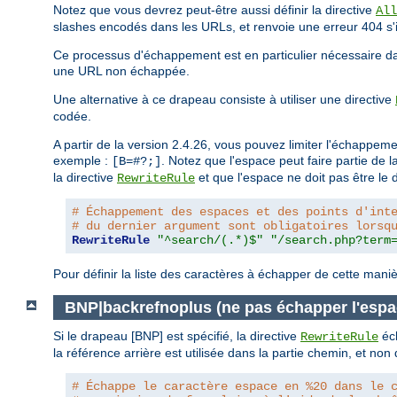
Notez que vous devrez peut-être aussi définir la directive
All
slashes encodés dans les URLs, et renvoie une erreur 404 s'i
Ce processus d'échappement est en particulier nécessaire dan
une URL non échappée.
Une alternative à ce drapeau consiste à utiliser une directive
codée.
A partir de la version 2.4.26, vous pouvez limiter l'échappe
exemple :
. Notez que l'espace peut faire partie de 
[B=#?;]
la directive
et que l'espace ne doit pas être le d
RewriteRule
# Échappement des espaces et des points d'int
# du dernier argument sont obligatoires lorsq
RewriteRule
"^search/(.*)$"
"/search.php?term
Pour définir la liste des caractères à échapper de cette maniè
BNP|backrefnoplus (ne pas échapper l'espa
Si le drapeau [BNP] est spécifié, la directive
éch
RewriteRule
la référence arrière est utilisée dans la partie chemin, et no
# Échappe le caractère espace en %20 dans le 