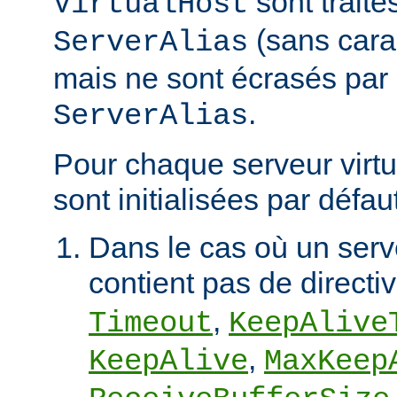
sont trait
VirtualHost
(sans cara
ServerAlias
mais ne sont écrasés par 
.
ServerAlias
Pour chaque serveur virtu
sont initialisées par défaut
Dans le cas où un serve
contient pas de directi
,
Timeout
KeepAlive
,
KeepAlive
MaxKeep