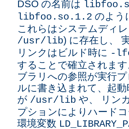
DSO の名前は
libfoo.
のよう
libfoo.so.1.2
これらはシステムディレク
) に存在し、
/usr/lib
リンクはビルド時に
-lf
することで確立されます
ブラリへの参照が実行プ
ルに書き込まれて、起動時に
が
や、 リン
/usr/lib
プションによりハードコ
環境変数
LD_LIBRARY_P