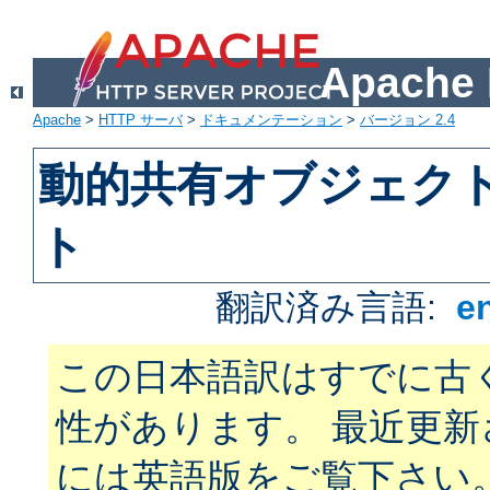
Apach
Apache
>
HTTP サーバ
>
ドキュメンテーション
>
バージョン 2.4
動的共有オブジェクト 
ト
翻訳済み言語:
e
この日本語訳はすでに古
性があります。 最近更
には英語版をご覧下さい