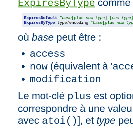
comme s
ExpiresByType
ExpiresDefault
"
base
[plus 
num
type
] [
num
type
ExpiresByType
 type
/
encoding 
"
base
[plus 
num
ty
où
base
peut être :
access
(équivalent à '
now
acc
modification
Le mot-clé
est opti
plus
correspondre à une valeur
avec
], et
type
peut
atoi()