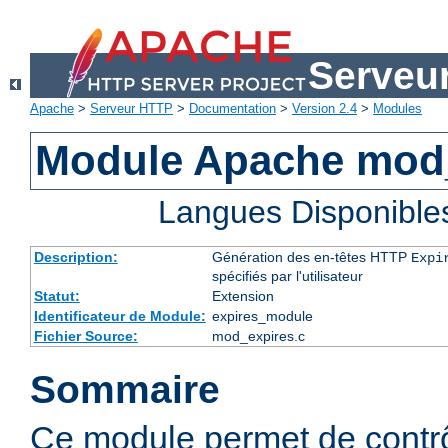
Serveu
Apache
>
Serveur HTTP
>
Documentation
>
Version 2.4
>
Modules
Module Apache mod
Langues Disponible
Description:
Génération des en-têtes HTTP
Expi
spécifiés par l'utilisateur
Statut:
Extension
Identificateur de Module:
expires_module
Fichier Source:
mod_expires.c
Sommaire
Ce module permet de contrôl