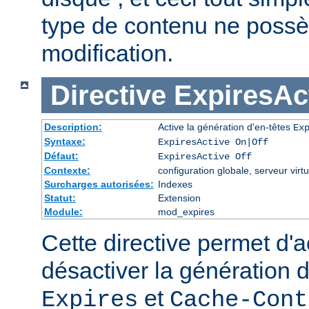
type de contenu ne possè
modification.
Directive
ExpiresAc
Description:
Active la génération d'en-têtes
Ex
Syntaxe:
ExpiresActive On|Off
Défaut:
ExpiresActive Off
Contexte:
configuration globale, serveur virtu
Surcharges autorisées:
Indexes
Statut:
Extension
Module:
mod_expires
Cette directive permet d'a
désactiver la génération 
et
Expires
Cache-Cont