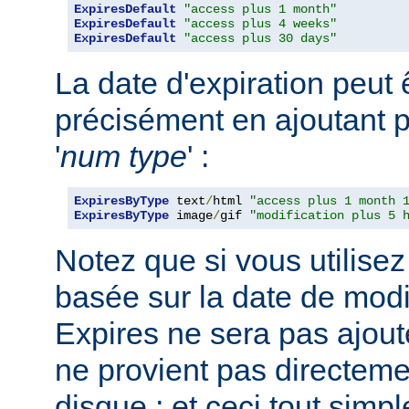
ExpiresDefault
"access plus 1 month"
ExpiresDefault
"access plus 4 weeks"
ExpiresDefault
"access plus 30 days"
La date d'expiration peut 
précisément en ajoutant p
'
num
type
' :
ExpiresByType
 text
/
html 
"access plus 1 month 
ExpiresByType
 image
/
gif 
"modification plus 5 
Notez que si vous utilisez
basée sur la date de modif
Expires ne sera pas ajout
ne provient pas directemen
disque ; et ceci tout sim