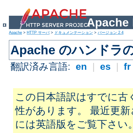
Apach
Apache
>
HTTP サーバ
>
ドキュメンテーション
>
バージョン 2.4
Apache のハンドラ
翻訳済み言語:
en
|
es
|
f
この日本語訳はすでに古
性があります。 最近更
には英語版をご覧下さい