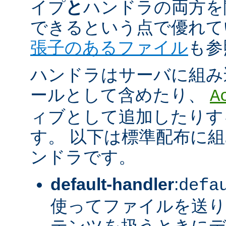
イプ
と
ハンドラの両方を
できるという点で優れてい
張子のあるファイル
も参
ハンドラはサーバに組み
ールとして含めたり、
A
ィブとして追加したりす
す。 以下は標準配布に
ンドラです。
default-handler
:
defa
使ってファイルを送り
テンツを扱うときに