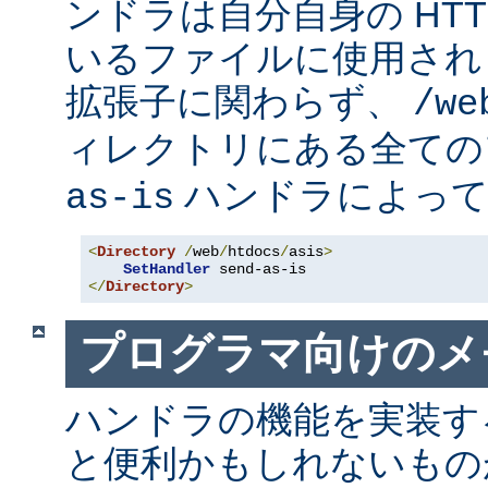
ンドラは自分自身の HT
いるファイルに使用され
拡張子に関わらず、
/we
ィレクトリにある全て
ハンドラによって
as-is
<
Directory
/
web
/
htdocs
/
asis
>
SetHandler
</
Directory
>
プログラマ向けのメ
ハンドラの機能を実装す
と便利かもしれないも