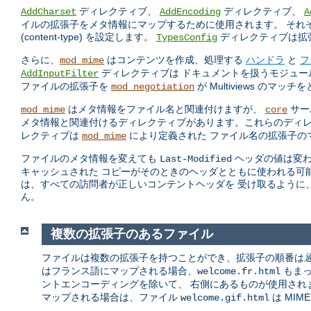
ディレクティブ、
ディレクティブ、
AddCharset
AddEncoding
A
イルの拡張子をメタ情報にマップするために使用されます。 それ
(content-type) を設定します。
ディレクティブは拡張
TypesConfig
さらに、
はコンテンツを作成、処理する
ハンドラ
と
フ
mod_mime
ディレクティブは ドキュメントを扱うモジュ
AddInputFilter
ファイルの拡張子を
が Multiviews のマ
mod_negotiation
はメタ情報をファイル名と関連付けますが、
サー
mod_mime
core
メタ情報と関連付けるディレクティブがあります。これらのディ
レクティブは
により定義された ファイル名の拡張子の
mod_mime
ファイルのメタ情報を変えても
ヘッダの値は変わ
Last-Modified
キャッシュされた コピーがそのときのヘッダとともに使われる可能
は、すべての訪問者が正しいコンテントヘッダを 受け取るように、影響
ん。
複数の拡張子のあるファイル
ファイルは複数の拡張子を持つことができ、拡張子の順番は
はフランス語にマップされる場合、
もまっ
welcome.fr.html
ントエンコーディングを除いて、 右側にあるものが使用され
マップされる場合は、ファイル
は MIM
welcome.gif.html