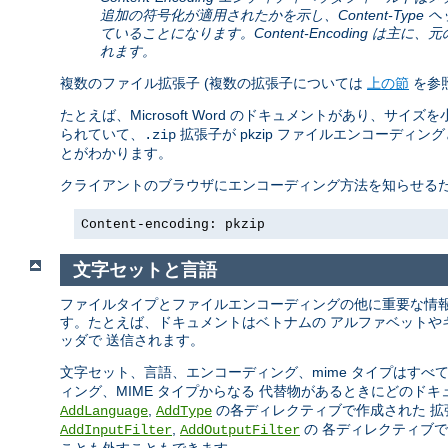
追加の符号化が適用されたかを示し、Content-Ty
ていることになります。Content-Encoding 
れます。
複数のファイル拡張子 (複数の拡張子については
上の節
を参照
たとえば、Microsoft Word のドキュメントがあり、サイズ
られていて、
拡張子が pkzip ファイルエンコーディ
.zip
とがわかります。
クライアントのブラウザにエンコーディング方法を知らせるために
Content-encoding: pkzip
文字セットと言語
ファイルタイプとファイルエンコーディングの他に重要な情報
す。たとえば、ドキュメントはベトナムの アルファベットや
ッダで 送信されます。
文字セット、言語、エンコーディング、mime タイプはすべて
ィング、MIME タイプからなる 代替物があるときにどのド
,
の各ディレクティブで作成された 拡
AddLanguage
AddType
,
の 各ディレクティブ
AddInputFilter
AddOutputFilter
ことも外すこともできます。