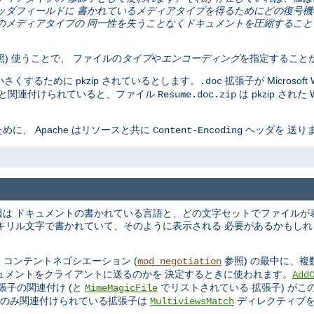
pe ヘッダフィールドに 書かれているメディアタイプを得るためにどの復号
は主に、元のメディアタイプの 同一性を失うことなくドキュメントを圧縮するこ
) 使うことで、 ファイルの
タイプ
や
エンコーディング
を指定すること
を小さくするために pkzip されているとします。
拡張子が Microso
.doc
ングと関連付けられていると、ファイル
は pkzip され
Resume.doc.zip
、 Apache はリソースと共に
ヘッダを 送り
Content-Encoding
は ドキュメントの書かれている言語と、どの文字セットでファイルが
キリル文字で書かれていて、そのように表示される 必要があるかもしれま
 コンテントネゴシエーション (
参照) の最中に、
mod_negotiation
キュメントをクライアントに送るのかを 決定するときに使われます。
Add
張子の関連付け (と
でリストされている 拡張子) がこ
MimeMagicFile
でのみ関連付けられている拡張子は
ディレクティブを
MultiviewsMatch