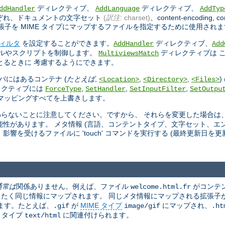
ディレクティブ、
ディレクティブ、
ddHandler
AddLanguage
AddTyp
ぞれ、ドキュメントの文字セット
(
訳注:
charset)
、content-encoding, co
子を MIME タイプにマップするファイルを指定するために使用されま
ィルタ
を設定することができます。
ディレクティブ、
AddHandler
Add
ールやスクリプトを制御します。
ディレクティブは 
MultiviewsMatch
ッチをとるときに 考慮するようにできます。
バにはあるコンテナ (
たとえば
,
,
,
<Location>
<Directory>
<Files>
レクティブには
,
,
,
ForceType
SetHandler
SetInputFilter
SetOutpu
マッピングすべてを上書きします。
らないことに注意してください。ですから、 それらを変更した場合は
性があります。 メタ情報 (言語、コンテントタイプ、文字セット、エン
を受けるファイルに 'touch' コマンドを実行する (最終更新日を更
通常は
関係ありません。例えば、ファイル
がコンテ
welcome.html.fr
たく同じ情報にマップされます。 同じメタ情報にマップされる拡張子
ます。たとえば、
が
MIME タイプ
にマップされ、
.gif
image/gif
.ht
E タイプ
に関連付けられます。
text/html