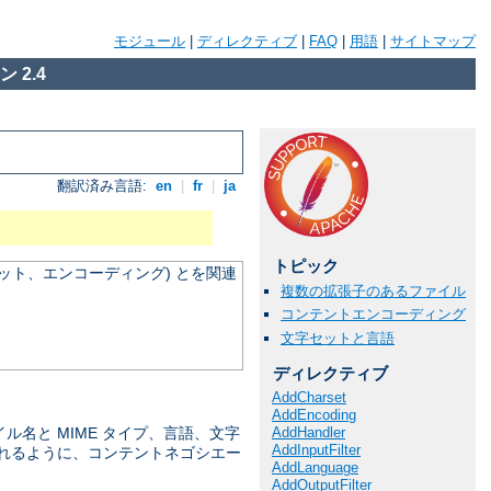
モジュール
|
ディレクティブ
|
FAQ
|
用語
|
サイトマップ
 2.4
翻訳済み言語:
en
|
fr
|
ja
トピック
ット、エンコーディング) とを関連
複数の拡張子のあるファイル
コンテントエンコーディング
文字セットと言語
ディレクティブ
AddCharset
AddEncoding
AddHandler
名と MIME タイプ、言語、文字
AddInputFilter
ばれるように、コンテントネゴシエー
AddLanguage
AddOutputFilter