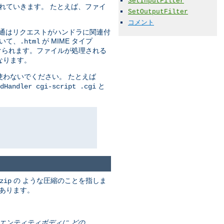
SetInputFilter
れていきます。 たとえば、ファイ
SetOutputFilter
コメント
通はリクエストがハンドラに関連付
いて、
が MIME タイプ
.html
付けられます。ファイルが処理される
なります。
わないでください。 たとえば
と
dHandler cgi-script .cgi
の ような圧縮のことを指しま
zip
もあります。
はエンティティボディに どの