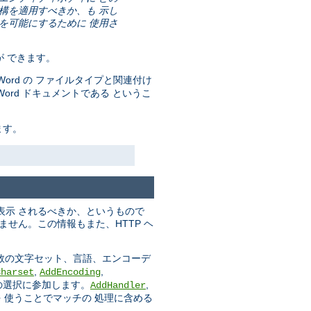
機構を適用すべきか、も 示し
とを可能にするために 使用さ
が できます。
ft Word の ファイルタイプと関連付け
た Word ドキュメントである というこ
ます。
表示 されるべきか、というもので
せん。この情報もまた、HTTP ヘ
複数の文字セット、言語、エンコーデ
,
,
Charset
AddEncoding
の選択に参加します。
,
AddHandler
 使うことでマッチの 処理に含める