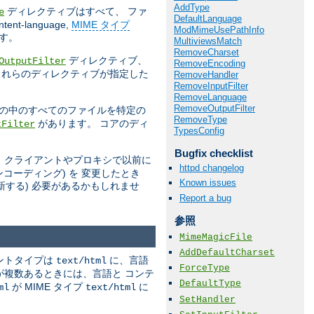
AddType
ディレクティブはすべて、 ファ
e
DefaultLanguage
ntent-language,
MIME タイプ
ModMimeUsePathInfo
す。
MultiviewsMatch
RemoveCharset
ディレクティブ、
OutputFilter
RemoveEncoding
これらのディレクティブが指定した
RemoveHandler
RemoveInputFilter
RemoveLanguage
RemoveOutputFilter
) の中のすべてのファイルを特定の
RemoveType
があります。 コアのディ
tFilter
TypesConfig
Bugfix checklist
、クライアントやプロキシで以前に
httpd changelog
コーディング) を 変更したとき
Known issues
新する) 必要があるかもしれませ
Report a bug
参照
MimeMagicFile
AddDefaultCharset
ントタイプは
に、言語
text/html
ForceType
が複数あるときには、言語と コンテ
DefaultType
が MIME タイプ
に
ml
text/html
SetHandler