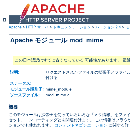
Apache
>
HTTP サーバ
>
ドキュメンテーション
>
バージョン 2.4
>
モ
Apache モジュール mod_mime
この日本語訳はすでに古くなっている 可能性があります。 最
説明:
リクエストされたファイルの拡張子とファイルの
付ける
ステータス:
モジュール識別子:
mime_module
ソースファイル:
mod_mime.c
概要
このモジュールは拡張子を使っていろいろな「メタ情報」をファイル
セット、エンコーディングとを関連付けます。 この情報はブラウ
ションでも使われます。
コンテントネゴシエーション
に関する詳