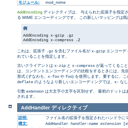
モジュール:
mod_mime
ディレクティブは、 与えられた拡張子を指定
AddEncoding
る MIME エンコーディングです。 この新しいマッピング
例
AddEncoding x-gzip .gz
AddEncoding x-compress .Z
これは、拡張子
を含むファイル名が
エンコーデ
.gz
x-gzip
れていることを指定します。
古いクライアントは
と
が返ってくること
x-zip
x-compress
は、コンテントエンコーディングの比較をするときには、先
形式 (
すなわち
、
や
) を使用します。要するに、
x-foo
foo
のようなより新しいエンコーディングでは、
なし
deflate
x-
引数
extension
は大文字小文字を区別せず、 最初のドットは
されます。
AddHandler
ディレクティブ
説明:
ファイル名の拡張子を指定されたハンドラに
構文:
AddHandler
handler-name
extension
[
e