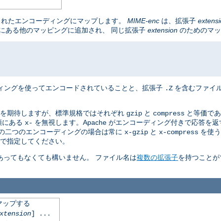
されたエンコーディングにマップします。
MIME-enc
は、拡張子
extens
は既にある他のマッピングに追加され、 同じ拡張子
extension
のためのマッ
ィングを使ってエンコードされていることと、拡張子
を含むファイ
.Z
を期待しますが、標準規格ではそれぞれ
と
と等価であ
gzip
compress
頭にある
を無視します。Apache がエンコーディング付きで応答を
x-
この二つのエンコーディングの場合は常に
と
を使う
x-gzip
x-compress
で指定してください。
あってもなくても構いません。 ファイル名は
複数の拡張子
を持つことが
マップする
xtension
] ...