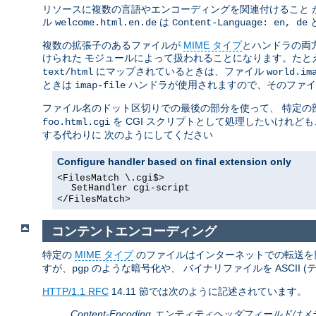
リソースに複数の言語やエンコーディングを関連付けること 
ル
は
welcome.html.en.de
Content-Language: en, de
複数の拡張子のあるファイルが
MIME タイプ
とハンドラの両
けられた モジュールによって扱われることになります。たと
にマップされているときは、ファイル
text/html
world.im
ときは
ハンドラが使用されますので、そのファ
imap-file
ファイル名のドット区切りでの最後の部分を使って、 特定
を CGI スクリプトとして処理したいけれど
foo.html.cgi
する代わりに 次のようにしてください
Configure handler based on final extension only
<FilesMatch \.cgi$>
SetHandler cgi-script
</FilesMatch>
コンテントエンコーディング
特定の
MIME タイプ
のファイルはインターネットでの転送を
すが、
のような暗号化や、 バイナリファイルを ASCII (
pgp
HTTP/1.1 RFC
14.11 節では次のように記述されています。
Content-Encoding エンティティヘッダフィ