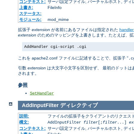
コンテキスト:
サーバ設定ファイル, バーチャルホスト, ディレクトリ
上書き:
FileInfo
ステータス:
モジュール:
mod_mime
拡張子
extension
が名前にあるファイルは指定された
handle
extension
のためのマッピングを上書きします。たとえば、拡張
AddHandler cgi-script .cgi
これを apache2.conf ファイルに記述することで、拡張子 "
.c
引数
extension
は大文字小文字を区別せず、 最初のドットは
されます。
参照
SetHandler
AddInputFilter
ディレクティブ
説明:
ファイルの拡張子をクライアントのリクエスト
構文:
AddInputFilter
filter
[;
filter
...]
ex
コンテキスト:
サーバ設定ファイル, バーチャルホスト, ディレクトリ