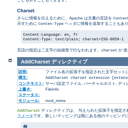
Charset
さらに情報を伝えるために、Apache は文書の言語を
Conten
示すために
ヘッダに情報を追加することもあ
Conten-Type
Content-Language: en, fr
Content-Type: text/plain; charset=ISO-8859-1
言語の指定は二文字の短縮形で行なわれます。
が 
charset
AddCharset
ディレクティブ
説明:
ファイル名の拡張子を指定された文字セット
構文:
AddCharset
charset
extension
[
extens
コンテキスト:
サーバ設定ファイル, バーチャルホスト, ディレクトリ
上書き:
FileInfo
ステータス:
モジュール:
mod_mime
ディレクティブは、 与えられた拡張子を指定された 
AddCharset
ラメータ
です。新しいマッピングは既にある他のマッピング
例