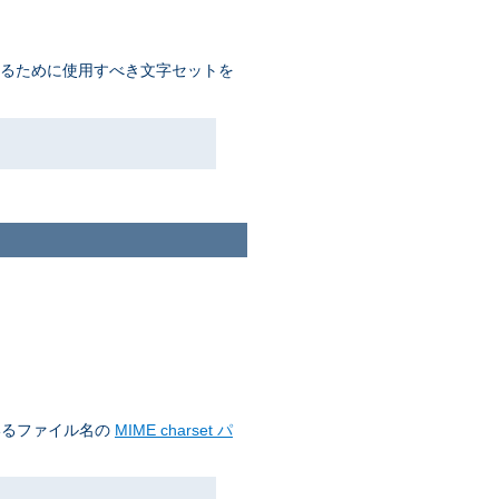
するために使用すべき文字セットを
いるファイル名の
MIME charset パ
。