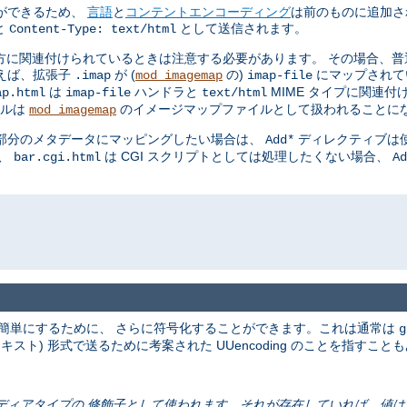
ができるため、
言語
と
コンテントエンコーディング
は前のものに追加さ
と
として送信されます。
Content-Type: text/html
方に関連付けられているときは注意する必要があります。 その場合、普
えば、拡張子
が (
の)
にマップされて
.imap
mod_imagemap
imap-file
は
ハンドラと
MIME タイプに関連
ap.html
imap-file
text/html
イルは
のイメージマップファイルとして扱われることに
mod_imagemap
の部分のメタデータにマッピングしたい場合は、
ディレクティブは使
Add*
も、
は CGI スクリプトとしては処理したくない場合、
bar.cgi.html
Ad
簡単にするために、 さらに符号化することができます。これは通常は
g
テキスト) 形式で送るために考案された UUencoding のことを指すこと
ールドはメディアタイプの 修飾子として使われます。それが存在していれば、値