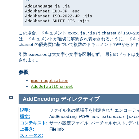
AddLanguage ja .ja
AddCharset EUC-JP .euc
AddCharset ISO-2022-JP .jis
AddCharset SHIFT_JIS .sjis
この場合、ドキュメント
は charset が
xxxx.ja.jis
ISO-20
は、ドキュメントが適切に解釈され表示されるように、 ドキュメ
charset の優先度に基づいて複数のドキュメントの中からド
引数
extension
は大文字小文字を区別せず、 最初のドットは
されます。
参照
mod_negotiation
AddDefaultCharset
AddEncoding
ディレクティブ
説明:
ファイル名の拡張子を指定されたエンコーディ
構文:
AddEncoding
MIME-enc
extension
[
exte
コンテキスト:
サーバ設定ファイル, バーチャルホスト, ディレクトリ
上書き:
FileInfo
ステータス: