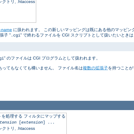
, .htaccess
r-name
に扱われます。 この新しいマッピングは既にある他のマッピン
子 "
" で終わるファイルを CGI スクリプトとして扱いたいとき
.cgi
" のファイルは CGI プログラムとして扱われます。
gi
あってもなくても構いません。 ファイル名は
複数の拡張子
を持つことが
を処理する フィルタにマップする
tension
[
extension
] ...
, .htaccess