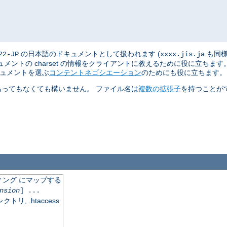
の日本語のドキュメントとして扱われます (
も同様
22-JP
xxxx.jis.ja
ントの charset の情報をクライアントに教えるために役に立ちま
キュメントを選ぶ
コンテントネゴシエーション
のためにも役に立ちます。
あってもなくても構いません。 ファイル名は
複数の拡張子
を持つことが
ング にマップする
nsion
] ...
, .htaccess