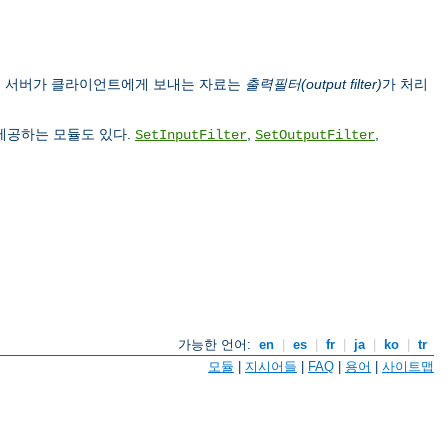
, 서버가 클라이언트에게 보내는 자료는
출력필터(output filter)
가 처리
 제공하는 모듈도 있다.
,
,
SetInputFilter
SetOutputFilter
가능한 언어:
en
|
es
|
fr
|
ja
|
ko
|
tr
모듈
|
지시어들
|
FAQ
|
용어
|
사이트맵