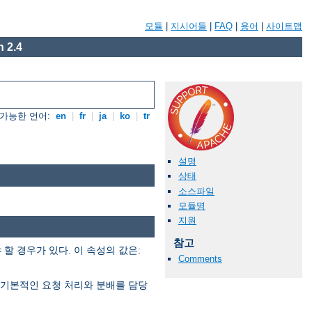
모듈
|
지시어들
|
FAQ
|
용어
|
사이트맵
 2.4
가능한 언어:
en
|
fr
|
ja
|
ko
|
tr
설명
상태
소스파일
모듈명
지원
참고
 경우가 있다. 이 속성의 값은:
Comments
은 기본적인 요청 처리와 분배를 담당